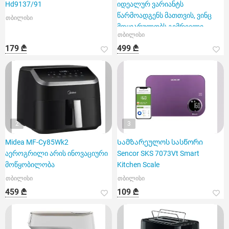
Hd9137/91
იდეალურ ვარიანტს
წარმოადგენს მათთვის, ვინც
თბილისი
მოყვარულობს გემრიელი
თბილისი
კერძების სწრ
179 ₾
499 ₾
2
3
Midea MF-Cy85Wk2
Სამზარეულოს სასწორი
აეროგრილი არის ინოვაციური
Sencor SKS 7073Vt Smart
მოწყობილობა
Kitchen Scale
თბილისი
თბილისი
459 ₾
109 ₾