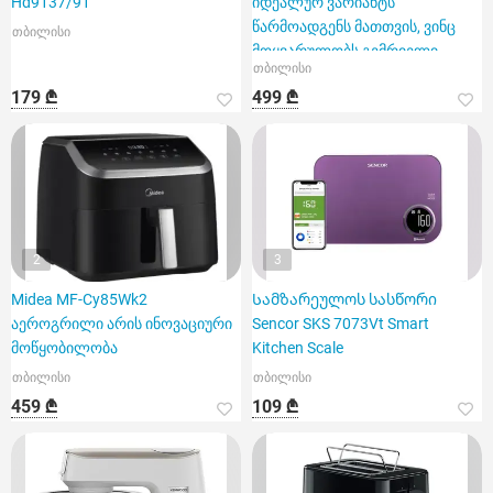
Hd9137/91
იდეალურ ვარიანტს
წარმოადგენს მათთვის, ვინც
თბილისი
მოყვარულობს გემრიელი
თბილისი
კერძების სწრ
179 ₾
499 ₾
2
3
Midea MF-Cy85Wk2
Სამზარეულოს სასწორი
აეროგრილი არის ინოვაციური
Sencor SKS 7073Vt Smart
მოწყობილობა
Kitchen Scale
თბილისი
თბილისი
459 ₾
109 ₾