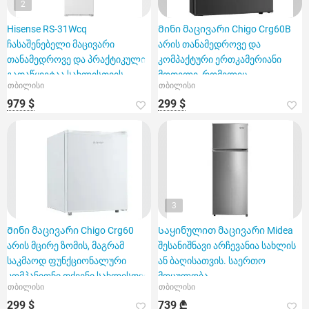
2
Hisense RS-31Wcq
Მინი მაცივარი Chigo Crg60B
ჩასაშენებელი მაცივარი
არის თანამედროვე და
თანამედროვე და პრაქტიკული
კომპაქტური ერთკამერიანი
გადაწყვეტაა სახლისთვის
მოდელი, რომელიც
თბილისი
თბილისი
გამოირჩევა 48
979 $
299 $
3
Მინი მაცივარი Chigo Crg60
Საყინულით მაცივარი Midea
არის მცირე ზომის, მაგრამ
შესანიშნავი არჩევანია სახლის
საკმაოდ ფუნქციონალური
ან ბაღისათვის. საერთო
კომპანიონი თქვენი სახლისთვი
მოცულობა -
თბილისი
თბილისი
299 $
739 ₾