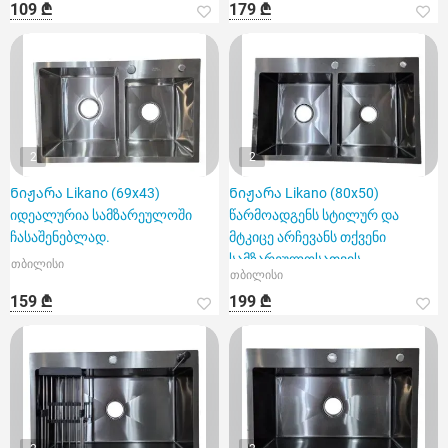
109 ₾
179 ₾
2
2
Ნიჟარა Likano (69x43)
Ნიჟარა Likano (80x50)
იდეალურია სამზარეულოში
წარმოადგენს სტილურ და
ჩასაშენებლად.
მტკიცე არჩევანს თქვენი
სამზარეულოსათვის.
თბილისი
თბილისი
159 ₾
199 ₾