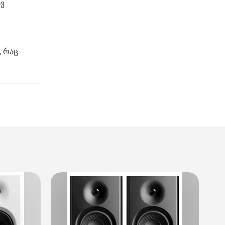
ივ
, რაც