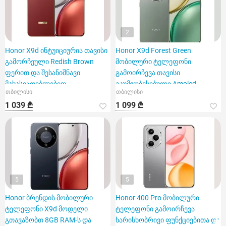
2
Honor X9d ინტუიციურია თავისი
Honor X9d Forest Green
გამორჩეული Redish Brown
მობილური ტელეფონი
ფერით და შესანიშნავი
გამოირჩევა თავისი
მახასიათებლებით
გაუმჯობესებული Amoled
თბილისი
თბილისი
ეკრანით
1 039 ₾
1 099 ₾
5
5
Honor ბრენდის მობილური
Honor 400 Pro მობილური
ტელეფონი X9d მოდელი
ტელეფონი გამოირჩევა
გთავაზობთ 8GB RAM-ს და
ხარისხობრივი ფუნქციებითა და