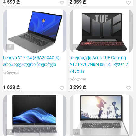
4 599 ₾
2 059 ₾
5
4
Lenovo V17 G4 (83A2004Crk)
Ნოუთბუქი Asus TUF Gaming
არის იდეალური ნოუთბუქი
A17 Fx707Nur-Hx014 | Ryzen 7
7435Hs
თბილისი
თბილისი
1 829 ₾
3 299 ₾
2
2