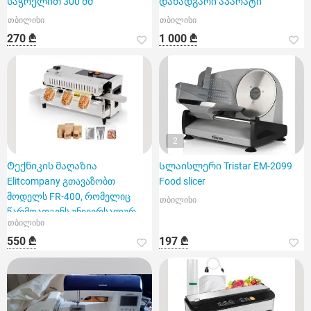
საჭრელით 300 მმ
დანადგარი აპარატი
თბილისი
თბილისი
270 ₾
1 000 ₾
2
Ტექნიკის მაღაზია
Სლაისლერი Tristar EM-2099
Elitcompany გთავაზობთ
Food slicer
მოდელს FR-400, რომელიც
თბილისი
წარმოადგენს უნივერსალურ
თბილისი
სამრეწველო შეს
550 ₾
197 ₾