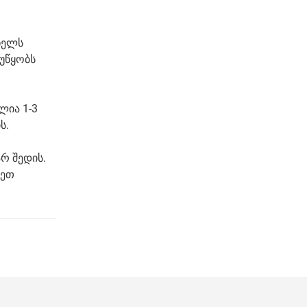
ხელს
უწყობს
ლია 1-3
ს.
არ შედის.
იეთ