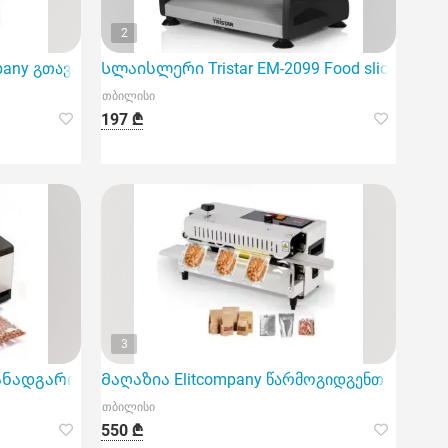
2
mpany გთავაზობთ მოდელს FR-400, რომელიც წარმოადგენს 
Სლაისლერი Tristar EM-2099 Food slicer
თბილისი
197 ₾
3
ვაკუუმის აპარატს
ადგარი Elitcompany-სგან
Მაღაზია Elitcompany წარმოგიდგენთ სამრეწ
თბილისი
550 ₾