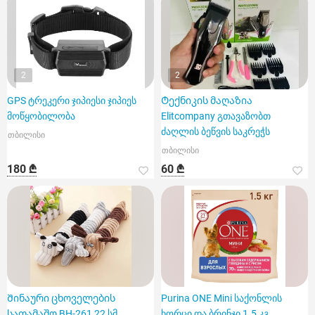
2
2
GPS ტრეკერი ჯიპიესი ჯიპიეს
Ტექნიკის მაღაზია
მოწყობილობა
Elitcompany გთავაზობთ
ძაღლის ბეწვის საკრეჭს
თბილისი
თბილისი
180 ₾
60 ₾
Შინაური ცხოველების
Purina ONE Mini საქონლის
სათამაშო BH-261 22 სმ
ხორცი და ბრინჯი 1.5 კგ