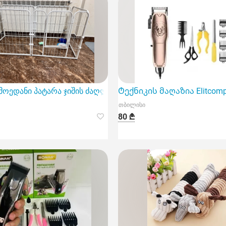
 ბეწვის საკრეჭს Kemei მოდელის სახელით KM-Cw18.
მოედანი პატარა ჯიშის ძაღლებისთვის
Ტექნიკის მაღაზია Elitcomp
თბილისი
80 ₾