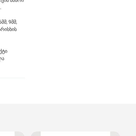
იკის ბასრი
.
მ, 9მმ,
არისხის
ქტი
ლა