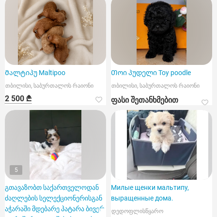
Მალტიპუ Maltipoo
Თოი პუდელი Toy poodle
თბილისი, საბურთალოს რაიონი
თბილისი, საბურთალოს რაიონი
2 500 ₾
ფასი შეთანხმებით
5
გთავაზობთ საქართველოდან
Милые щенки мальтипу,
ძაღლების სელექციონერისგან
выращенные дома.
აჭარაში მდებარე პატარა ბივერ
დედოფლისწყარო