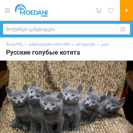
მთავარზე
განცხადებები თბილისში
ცხოველები
კატა
Русские голубые котята