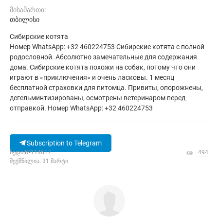
მისამართი:
თბილისი
Сибирские котята
Номер WhatsApp: +32 460224753 Сибирские котята с полной
родословной. Абсолютно замечательные для содержания
дома. Сибирские котята похожи на собак, потому что они
играют в «приключения» и очень ласковы. 1 месяц
бесплатной страховки для питомца. Привиты, опорожнены,
дегельминтизированы, осмотрены ветеринаром перед
отправкой. Номер WhatsApp: +32 460224753
Subscription to Telegram
ხედი|№114617
494
შექმნილია: 31 მარტი