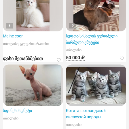
8
5
Maine coon
სუფთა სისხლის ევროპული
ბირმული კნუტები
თბილისი, გლდანის რაიონი
თბილისი
50 000 ₽
ფასი შეთანხმებით
3
სფინქსის კნუტი
Котята шотландской
вислоухой породы
თბილისი
თბილისი