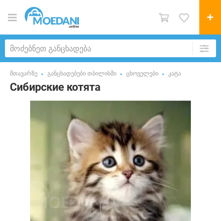
მთავარზე
განცხადებები თბილისში
ცხოველები
კატა
Сибирские котята