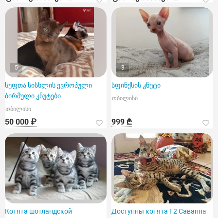
5
3
სუფთა სისხლის ევროპული
სფინქსის კნუტი
ბირმული კნუტები
თბილისი
თბილისი
50 000 ₽
999 ₾
Котята шотландской
Доступны котята F2 Саванна.