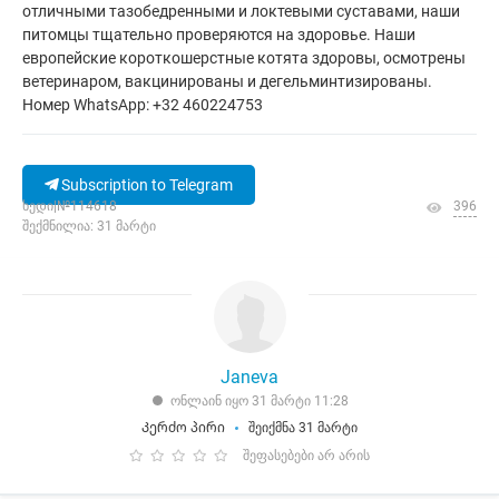
отличными тазобедренными и локтевыми суставами, наши
питомцы тщательно проверяются на здоровье. Наши
европейские короткошерстные котята здоровы, осмотрены
ветеринаром, вакцинированы и дегельминтизированы.
Номер WhatsApp: +32 460224753
Subscription to Telegram
ხედი|№114618
396
შექმნილია: 31 მარტი
Janeva
ონლაინ იყო 31 მარტი 11:28
Კერძო პირი
შეიქმნა 31 მარტი
შეფასებები არ არის