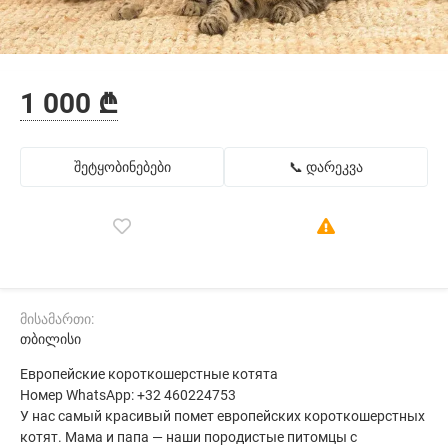
1 000 ₾
შეტყობინებები
📞 დარეკვა
მისამართი:
თბილისი
Европейские короткошерстные котята
Номер WhatsApp: +32 460224753
У нас самый красивый помет европейских короткошерстных
котят. Мама и папа — наши породистые питомцы с