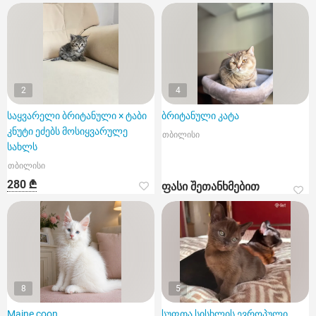
2
4
საყვარელი ბრიტანული × ტაბი
ბრიტანული კატა
კნუტი ეძებს მოსიყვარულე
თბილისი
სახლს
თბილისი
280 ₾
ფასი შეთანხმებით
8
5
Maine coon
სუფთა სისხლის ევროპული