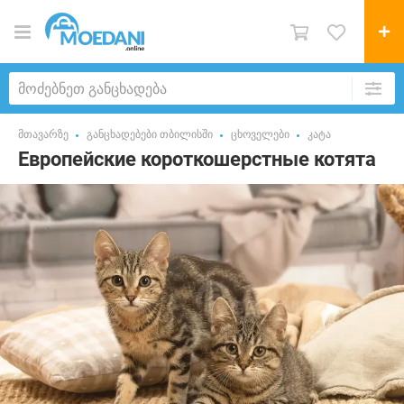
მთავარზე
განცხადებები თბილისში
ცხოველები
კატა
Европейские короткошерстные котята