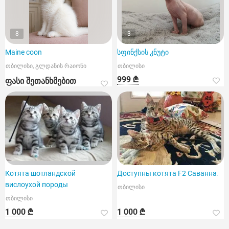
8
3
Maine coon
სფინქსის კნუტი
თბილისი, გლდანის რაიონი
თბილისი
999 ₾
ფასი შეთანხმებით
Котята шотландской
Доступны котята F2 Саванна.
вислоухой породы
თბილისი
თბილისი
1 000 ₾
1 000 ₾