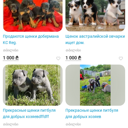
Продаются щенки добермана
Щенок австралийской овчарки
KC Reg.
ищет дом.
თბილისი
თბილისი
1 000 ₾
1 000 ₾
Прекрасные щенки питбуля
Прекрасные щенки питбуля
для добрых хозяевdffdff
для добрых хозяев
თბილისი
თბილისი