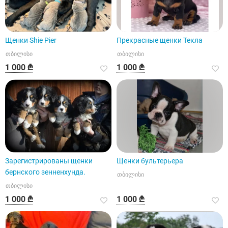
Щенки Shie Pier
Прекрасные щенки Текла
თბილისი
თბილისი
1 000 ₾
1 000 ₾
Зарегистрированы щенки
Щенки бультерьера
бернского зенненхунда.
თბილისი
თბილისი
1 000 ₾
1 000 ₾