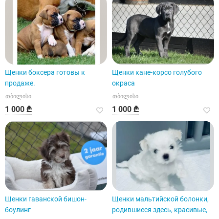
Щенки боксера готовы к
Щенки кане-корсо голубого
продаже.
окраса
თბილისი
თბილისი
1 000 ₾
1 000 ₾
Щенки гаванской бишон-
Щенки мальтийской болонки,
боулинг
родившиеся здесь, красивые,