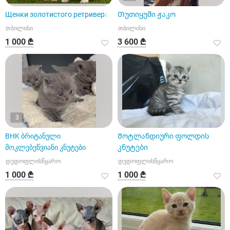
Щенки золотистого ретривера
Თუთიყუში ჟაკო
თბილისი
თბილისი
1 000 ₾
3 600 ₾
3
BHK ბრიტანული
Შოტლანდიური ფოლდის
მოკლებეწვიანი კნუტები
კნუტები
დედოფლისწყარო
დედოფლისწყარო
1 000 ₾
1 000 ₾