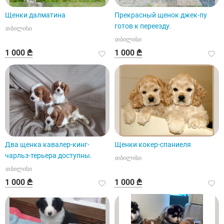
Щенки далматина
Прекрасный щенок джек-пу
готов к переезду.
თბილისი
თბილისი
1 000 ₾
1 000 ₾
Два щенка кавалер-кинг-
Щенки кокер-спаниеля
чарльз-терьера доступны.
თბილისი
თბილისი
1 000 ₾
1 000 ₾