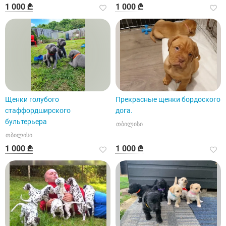
1 000 ₾
1 000 ₾
Щенки голубого
Прекрасные щенки бордоского
стаффордширского
дога.
бультерьера
თბილისი
თბილისი
1 000 ₾
1 000 ₾