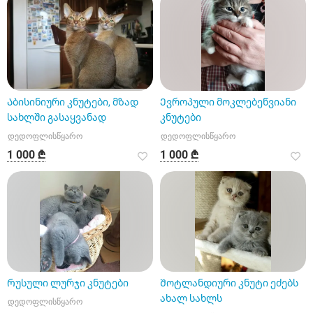
Აბისინიური კნუტები, მზად
Ევროპული მოკლებეწვიანი
სახლში გასაყვანად
კნუტები
დედოფლისწყარო
დედოფლისწყარო
1 000 ₾
1 000 ₾
Რუსული ლურჯი კნუტები
Შოტლანდიური კნუტი ეძებს
ახალ სახლს
დედოფლისწყარო