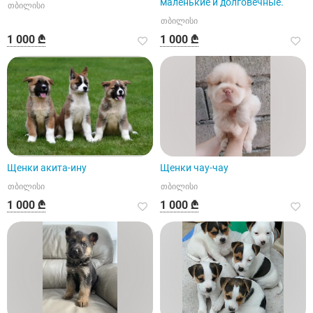
маленькие и долговечные.
თბილისი
თბილისი
1 000 ₾
1 000 ₾
Щенки акита-ину
Щенки чау-чау
თბილისი
თბილისი
1 000 ₾
1 000 ₾