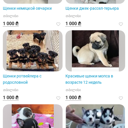
Щенки немецкой овчарки
Щенки джек-рассел-терьера
თბილისი
თბილისი
1 000 ₾
1 000 ₾
Щенки ротвейлера с
Красивые щенки мопса в
родословной
возрасте 12 недель
თბილისი
თბილისი
1 000 ₾
1 000 ₾