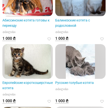
Абиссинские котята готовы к
Балинезские котята с
переезду
родословной
თბილისი
თბილისი
1 000 ₾
1 000 ₾
Европейские короткошерстные
Русские голубые котята
котята
თბილისი
თბილისი
1 000 ₾
1 000 ₾