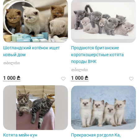
Шотландский котёнок ищет
Продаются британские
новый дом
короткошерстные котята
породы BHK
თბილისი
თბილისი
1 000 ₾
1 000 ₾
Котята мейн-кун
Прекрасная рэгдолл Ка,