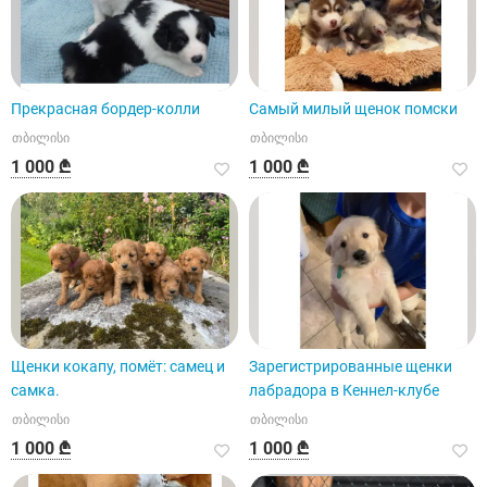
Прекрасная бордер-колли
Самый милый щенок помски
თბილისი
თბილისი
1 000 ₾
1 000 ₾
Щенки кокапу, помёт: самец и
Зарегистрированные щенки
самка.
лабрадора в Кеннел-клубе
თბილისი
თბილისი
1 000 ₾
1 000 ₾