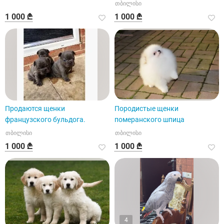
თბილისი
1 000 ₾
1 000 ₾
Продаются щенки
Породистые щенки
французского бульдога.
померанского шпица
თბილისი
თბილისი
1 000 ₾
1 000 ₾
4