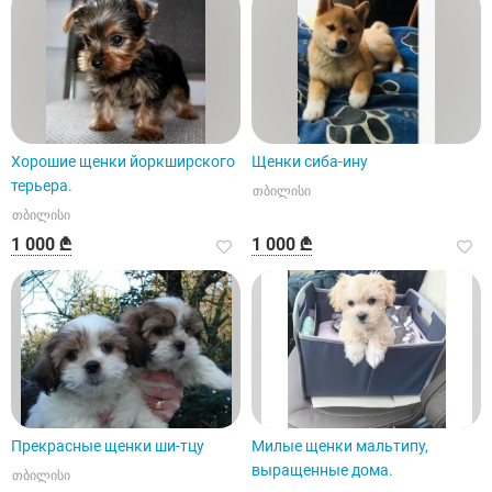
Хорошие щенки йоркширского
Щенки сиба-ину
терьера.
თბილისი
თბილისი
1 000 ₾
1 000 ₾
Прекрасные щенки ши-тцу
Милые щенки мальтипу,
выращенные дома.
თბილისი