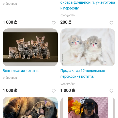
окраса флеш-пойнт, уже готова
თბილისი
к переезду.
თბილისი
1 000 ₾
200 ₾
Бенгальские котята.
Продаются 12-недельные
персидские котята.
თბილისი
თბილისი
1 000 ₾
1 000 ₾