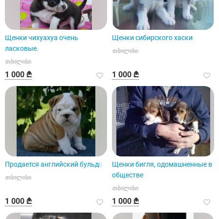
Щенки чихуахуа очень
Щенки сибирского хаски
ласковые.
თბილისი
თბილისი
1 000 ₾
1 000 ₾
Продается английский бульдог
Щенки бигля, одомашненные в
обществе
თბილისი
თბილისი
1 000 ₾
1 000 ₾