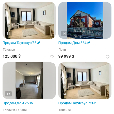
11
14
Продам Таунхаус 75м²
Продам Дом 864м²
Тбилиси
Поти
125 000 $
99 999 $
16
13
Продам Дом 250м²
Продам Таунхаус 75м²
Тбилиси, Глдани
Тбилиси