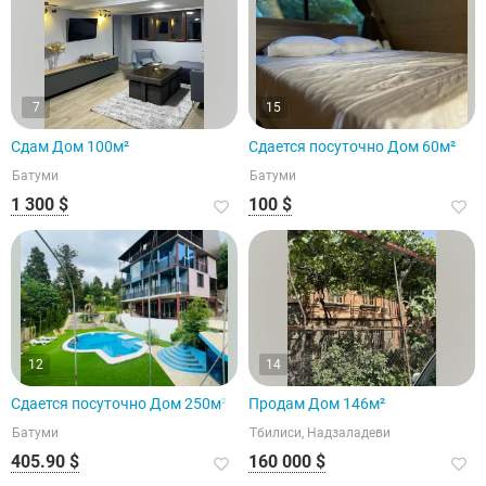
7
15
Сдам Дом 100м²
Сдается посуточно Дом 60м²
Батуми
Батуми
1 300 $
100 $
12
14
Сдается посуточно Дом 250м²
Продам Дом 146м²
Батуми
Тбилиси, Надзаладеви
405.90 $
160 000 $