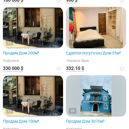
180 000 $
900 $
11
3
Продам Дом 200м²
Сдается посуточно Дом 35м²
Кобулети
Тбилиси, Ваке
330 000 $
332.10 $
11
20
Продам Дом 100м²
Продам Дом 3070м²