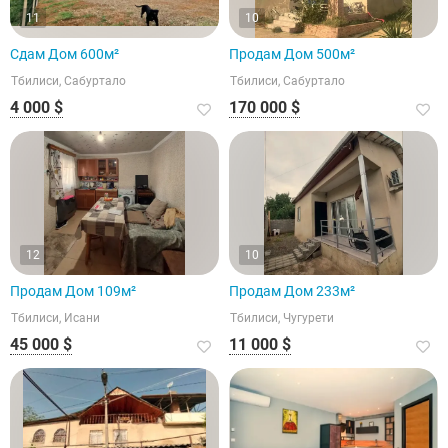
11
10
Сдам Дом 600м²
Продам Дом 500м²
Тбилиси, Сабуртало
Тбилиси, Сабуртало
4 000 $
170 000 $
12
10
Продам Дом 109м²
Продам Дом 233м²
Тбилиси, Исани
Тбилиси, Чугурети
45 000 $
11 000 $