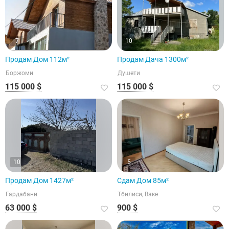
7
10
Продам Дом 112м²
Продам Дача 1300м²
Боржоми
Душети
115 000 $
115 000 $
10
5
Продам Дом 1427м²
Сдам Дом 85м²
Гардабани
Тбилиси, Ваке
63 000 $
900 $