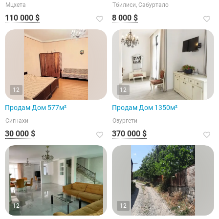
Мцхета
Тбилиси, Сабуртало
110 000 $
8 000 $
12
12
Продам Дом 577м²
Продам Дом 1350м²
Сигнахи
Озургети
30 000 $
370 000 $
12
12