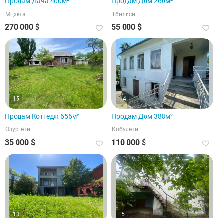
Продам Дача 400м²
Продам Дом 260м²
Мцхета
Тбилиси
270 000 $
55 000 $
15
14
Продам Коттедж 656м²
Продам Дом 388м²
Озургети
Кобулети
35 000 $
110 000 $
13
5