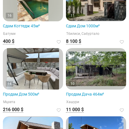
16
11
Сдам Коттедж 45м²
Сдам Дом 1000м²
Батуми
Тбилиси, Сабуртало
400 $
8 100 $
14
10
Продам Дом 500м²
Продам Дача 464м²
Мцхета
Хашури
216 000 $
11 000 $