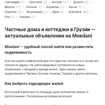
Самтредиа
(1)
Цхалтубо
(2)
Батуми
(21)
Душети
(2)
Мцхета
(11)
Сигнахи
(1)
Боржоми
(7)
Каспи
(1)
Озургети
(3)
Тетри-Цкаро
(1)
Вани
(1)
Кобулети
(46)
Они
(1)
Хашури
(1)
Частные дома и коттеджи в Грузии —
актуальные объявления на Moedani
Moedani — удобный способ найти или разместить
недвижимость
Если вы ищете комфортный дом, коттедж или таунхаус в в Грузии, вы
попали по адресу. На сайте ежедневно публикуются новые
объявления о продаже и аренде жилья. Здесь можно найти
предложения в Тбилиси, Батуми, Кахетии, Гудаури и других регионах.
Как выбрать подходящее жильё
Используйте фильтры по площади, цене, количеству комнат и
расположению. Популярные категории включают: