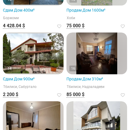
Сдам Дом 400м²
Продам Дом 1600м²
Боржоми
Хоби
4 428.04 $
75 000 $
14
16
Сдам Дом 900м²
Продам Дом 310м²
Тбилиси, Сабуртало
Тбилиси, Надзаладеви
2 200 $
85 000 $