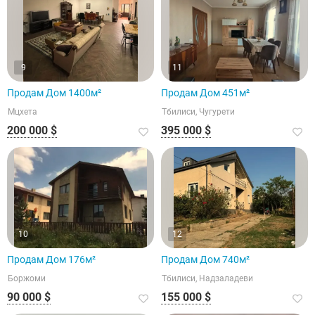
9
11
Продам Дом 1400м²
Продам Дом 451м²
Мцхета
Тбилиси, Чугурети
200 000 $
395 000 $
10
12
Продам Дом 176м²
Продам Дом 740м²
Боржоми
Тбилиси, Надзаладеви
90 000 $
155 000 $