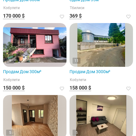
Кобулети
Тбилиси
170 000 $
369 $
9
11
Продам Дом 300м²
Продам Дом 3000м²
Кобулети
Кобулети
150 000 $
158 000 $
5
5