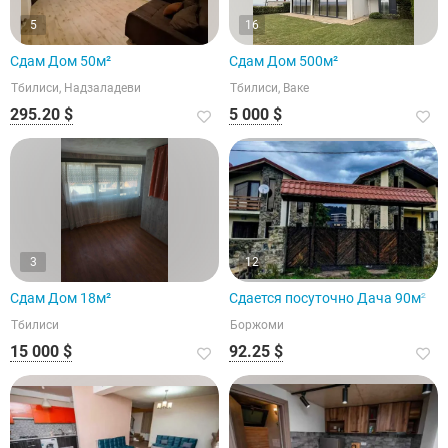
5
16
Сдам Дом 50м²
Сдам Дом 500м²
Тбилиси, Надзаладеви
Тбилиси, Ваке
295.20 $
5 000 $
3
12
Сдам Дом 18м²
Сдается посуточно Дача 90м²
Тбилиси
Боржоми
15 000 $
92.25 $