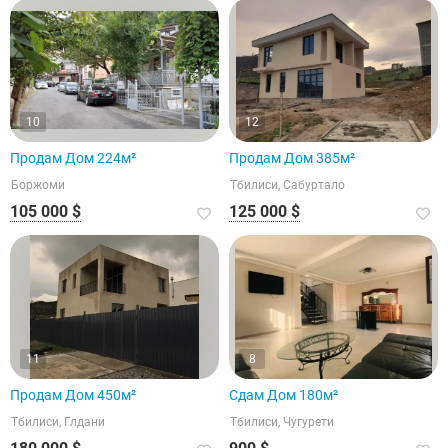
10
12
Продам Дом 224м²
Продам Дом 385м²
Боржоми
Тбилиси, Сабуртало
105 000 $
125 000 $
11
8
Продам Дом 450м²
Сдам Дом 180м²
Тбилиси, Глдани
Тбилиси, Чугурети