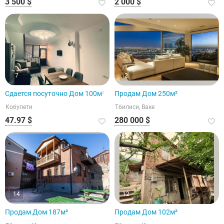
3 500 $
2 000 $
7
2
Сдается посуточно Дом 100м²
Продам Дом 250м²
Кобулети
Тбилиси, Ваке
47.97 $
280 000 $
14
12
Продам Дом 187м²
Продам Дом 102м²