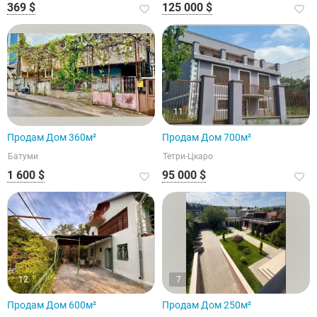
369 $
125 000 $
11
Продам Дом 360м²
Продам Дом 700м²
Батуми
Тетри-Цкаро
1 600 $
95 000 $
12
7
Продам Дом 600м²
Продам Дом 250м²