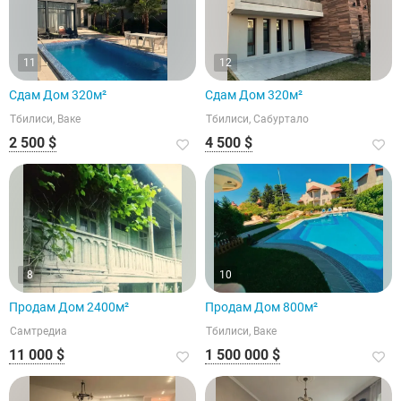
11
12
Сдам Дом 320м²
Сдам Дом 320м²
Тбилиси, Ваке
Тбилиси, Сабуртало
2 500 $
4 500 $
8
10
Продам Дом 2400м²
Продам Дом 800м²
Самтредиа
Тбилиси, Ваке
11 000 $
1 500 000 $