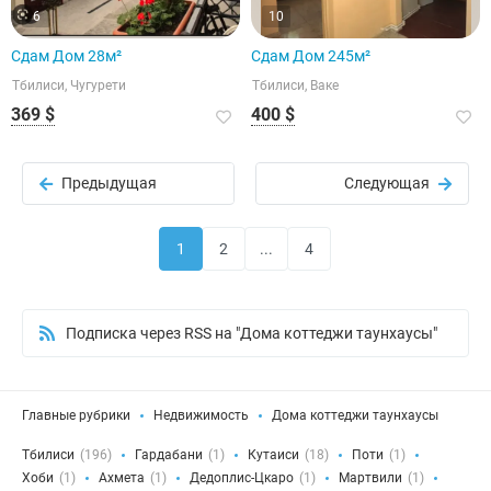
6
10
Сдам Дом 28м²
Сдам Дом 245м²
Тбилиси, Чугурети
Тбилиси, Ваке
369 $
400 $
Предыдущая
Следующая
1
2
...
4
Подписка через RSS на "Дома коттеджи таунхаусы"
Главные рубрики
Недвижимость
Дома коттеджи таунхаусы
Тбилиси
(196)
Гардабани
(1)
Кутаиси
(18)
Поти
(1)
Хоби
(1)
Ахмета
(1)
Дедоплис-Цкаро
(1)
Мартвили
(1)