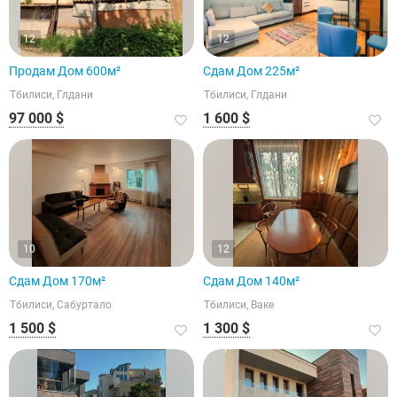
12
12
Продам Дом 600м²
Сдам Дом 225м²
Тбилиси, Глдани
Тбилиси, Глдани
97 000 $
1 600 $
10
12
Сдам Дом 170м²
Сдам Дом 140м²
Тбилиси, Сабуртало
Тбилиси, Ваке
1 500 $
1 300 $