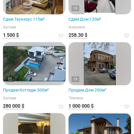
2
19
Сдам Таунхаус 115м²
Сдам Дом 120м²
Батуми
Кобулети
1 500 $
258.30 $
12
19
Продам Коттедж 300м²
Продам Дом 200м²
Батуми
Тбилиси
280 000 $
1 000 000 $