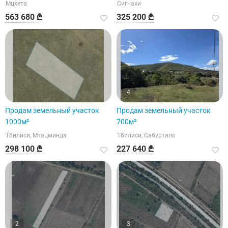
Мцхета
Сигнахи
563 680 ₾
325 200 ₾
4
Продам земельный участок
Продам земельный участок
1000м²
700м²
Тбилиси, Мтацминда
Тбилиси, Сабуртало
298 100 ₾
227 640 ₾
2
3