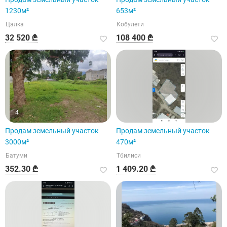
1230м²
653м²
Цалка
Кобулети
32 520 ₾
108 400 ₾
4
Продам земельный участок
Продам земельный участок
3000м²
470м²
Батуми
Тбилиси
352.30 ₾
1 409.20 ₾