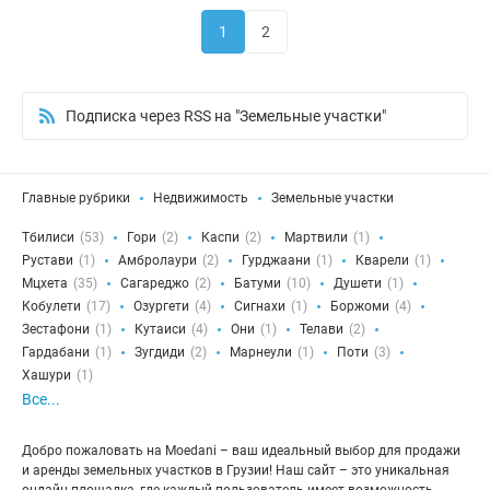
1
2
Подписка через RSS на "Земельные участки"
Главные рубрики
Недвижимость
Земельные участки
Тбилиси
(53)
Гори
(2)
Каспи
(2)
Мартвили
(1)
Рустави
(1)
Амбролаури
(2)
Гурджаани
(1)
Кварели
(1)
Мцхета
(35)
Сагареджо
(2)
Батуми
(10)
Душети
(1)
Кобулети
(17)
Озургети
(4)
Сигнахи
(1)
Боржоми
(4)
Зестафони
(1)
Кутаиси
(4)
Они
(1)
Телави
(2)
Гардабани
(1)
Зугдиди
(2)
Марнеули
(1)
Поти
(3)
Хашури
(1)
Все...
Добро пожаловать на Moedani – ваш идеальный выбор для продажи
и аренды земельных участков в Грузии! Наш сайт – это уникальная