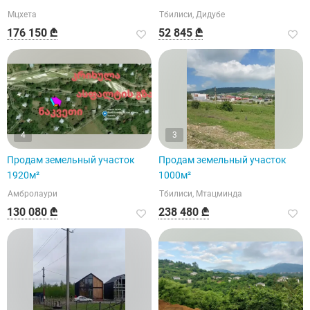
Мцхета
Тбилиси, Дидубе
176 150 ₾
52 845 ₾
4
3
Продам земельный участок
Продам земельный участок
1920м²
1000м²
Амбролаури
Тбилиси, Мтацминда
130 080 ₾
238 480 ₾