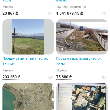
700м²
4383м²
Мцхета
Тбилиси, Мтацминда
20 867 ₾
1 841 079.15 ₾
5
Продам земельный участок
Продам земельный участок
1500м²
257м²
Мцхета
Мцхета
203 250 ₾
75 880 ₾