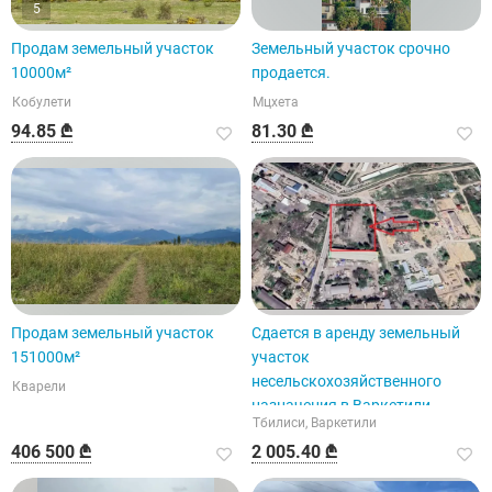
5
Продам земельный участок
Земельный участок срочно
10000м²
продается.
Кобулети
Мцхета
94.85 ₾
81.30 ₾
Продам земельный участок
Сдается в аренду земельный
151000м²
участок
несельскохозяйственного
Кварели
назначения в Варкетили.
Тбилиси, Варкетили
406 500 ₾
2 005.40 ₾