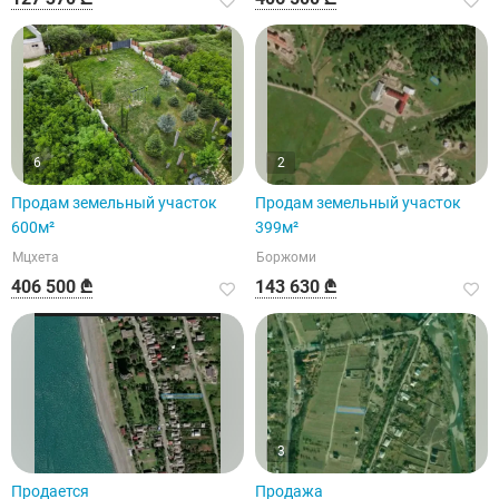
6
2
Продам земельный участок
Продам земельный участок
600м²
399м²
Мцхета
Боржоми
406 500 ₾
143 630 ₾
3
Продается
Продажа