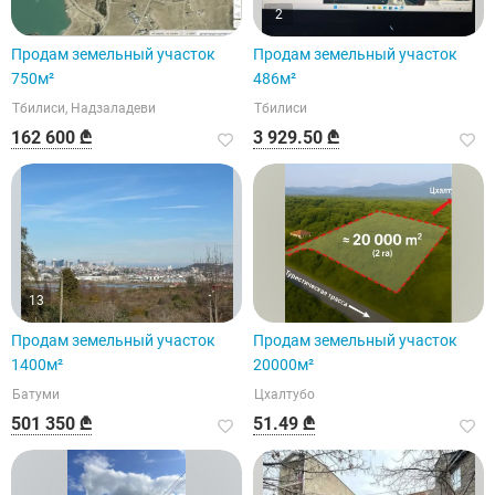
2
Продам земельный участок
Продам земельный участок
750м²
486м²
Тбилиси, Надзаладеви
Тбилиси
162 600 ₾
3 929.50 ₾
13
Продам земельный участок
Продам земельный участок
1400м²
20000м²
Батуми
Цхалтубо
501 350 ₾
51.49 ₾