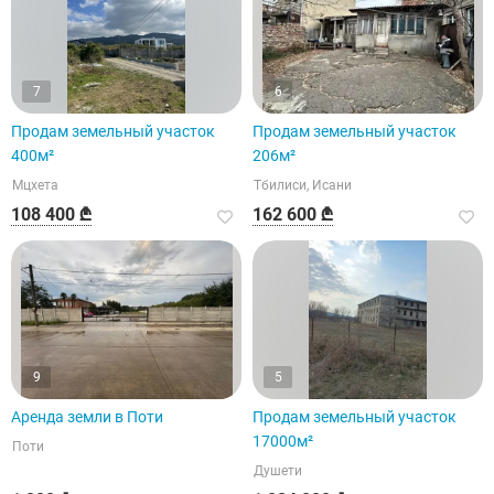
7
6
Продам земельный участок
Продам земельный участок
400м²
206м²
Мцхета
Тбилиси, Исани
108 400 ₾
162 600 ₾
9
5
Аренда земли в Поти
Продам земельный участок
17000м²
Поти
Душети