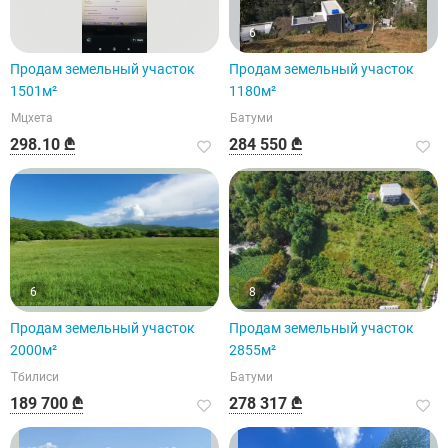
6
Продам земельный участок
Продам земельный участок
1501м²
1180м²
Мцхета
Батуми
298.10 ₾
284 550 ₾
6
8
Продам земельный участок
Продам земельный участок
2000м²
2855м²
Тбилиси
Батуми
189 700 ₾
278 317 ₾