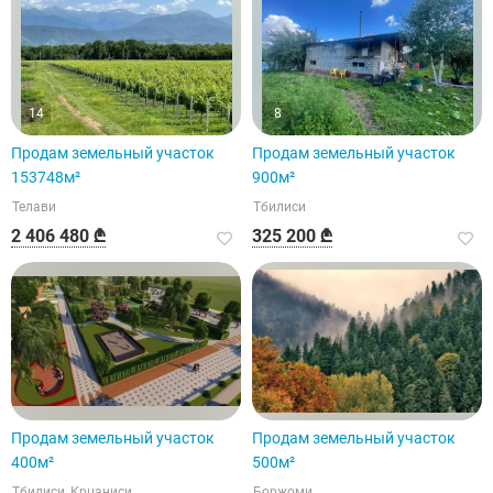
14
8
Продам земельный участок
Продам земельный участок
153748м²
900м²
Телави
Тбилиси
2 406 480 ₾
325 200 ₾
Продам земельный участок
Продам земельный участок
400м²
500м²
Тбилиси, Крцаниси
Боржоми