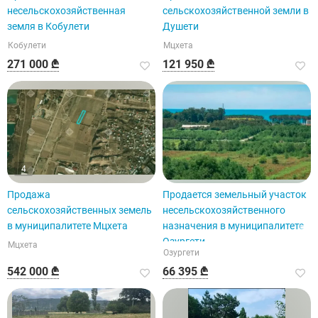
несельскохозяйственная
сельскохозяйственной земли в
земля в Кобулети
Душети
Кобулети
Мцхета
271 000 ₾
121 950 ₾
4
Продажа
Продается земельный участок
сельскохозяйственных земель
несельскохозяйственного
в муниципалитете Мцхета
назначения в муниципалитете
Озургети
Мцхета
Озургети
542 000 ₾
66 395 ₾