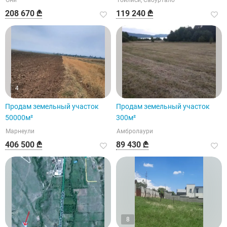
Они
Тбилиси, Сабуртало
208 670 ₾
119 240 ₾
4
Продам земельный участок
Продам земельный участок
50000м²
300м²
Марнеули
Амбролаури
406 500 ₾
89 430 ₾
8