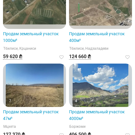
Продам земельный участок
Продам земельный участок
1000м²
400м²
Тбилиси, Крцаниси
Тбилиси, Надзаладеви
59 620 ₾
124 660 ₾
7
4
Продам земельный участок
Продам земельный участок
47м²
4000м²
Мцхета
Боржоми
127 370 ₾
406 500 ₾