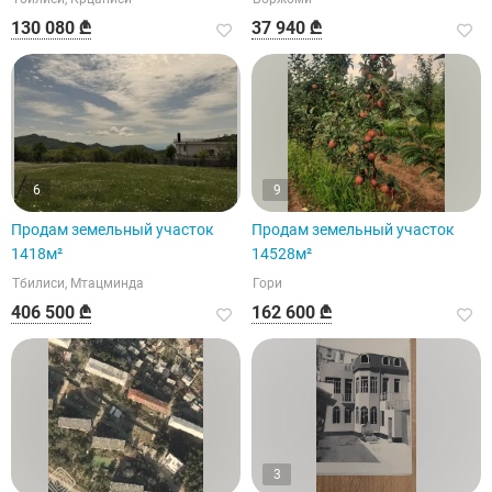
130 080 ₾
37 940 ₾
6
9
Продам земельный участок
Продам земельный участок
1418м²
14528м²
Тбилиси, Мтацминда
Гори
406 500 ₾
162 600 ₾
3