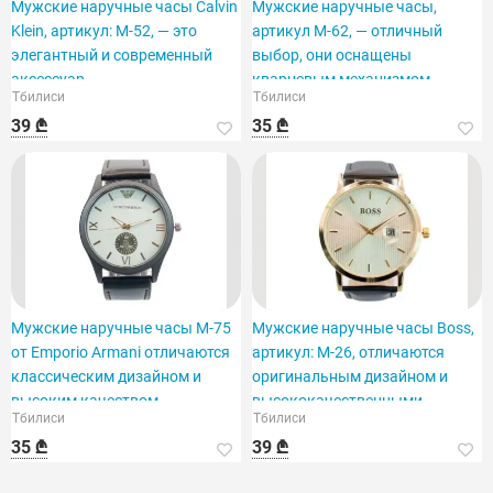
Мужские наручные часы Calvin
Мужские наручные часы,
Klein, артикул: M-52, — это
артикул M-62, — отличный
элегантный и современный
выбор, они оснащены
аксессуар.
кварцевым механизмом.
Тбилиси
Тбилиси
39 ₾
35 ₾
Мужские наручные часы M-75
Мужские наручные часы Boss,
от Emporio Armani отличаются
артикул: M-26, отличаются
классическим дизайном и
оригинальным дизайном и
высоким качеством.
высококачественными
Тбилиси
Тбилиси
материалами.
35 ₾
39 ₾