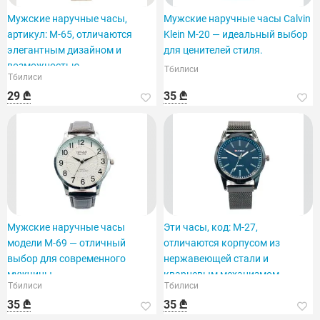
Мужские наручные часы,
Мужские наручные часы Calvin
артикул: M-65, отличаются
Klein M-20 — идеальный выбор
элегантным дизайном и
для ценителей стиля.
возможностью
Тбилиси
Тбилиси
персонализации.
29 ₾
35 ₾
Мужские наручные часы
Эти часы, код: M-27,
модели M-69 — отличный
отличаются корпусом из
выбор для современного
нержавеющей стали и
мужчины.
кварцевым механизмом.
Тбилиси
Тбилиси
35 ₾
35 ₾