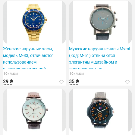
Женские наручные часы,
Мужские наручные часы Mvmt
модель M-83, отличаются
(код: M-51) отличаются
использованием
элегантным дизайном и
высококачественной
долговечностью.
Тбилиси
Тбилиси
нержавеющей стали.
29 ₾
35 ₾