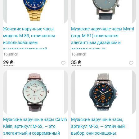
Женские наручные часы,
Мужские наручные часы Mvmt
модель M-83, отличаются
(код: M-51) отличаются
использованием
элегантным дизайном и
высококачественной
долговечностью.
Тбилиси
Тбилиси
нержавеющей стали.
29 ₾
35 ₾
Мужские наручные часы Calvin
Мужские наручные часы,
Klein, артикул: M-52, — это
артикул M-62, — отличный
элегантный и современный
выбор, они оснащены