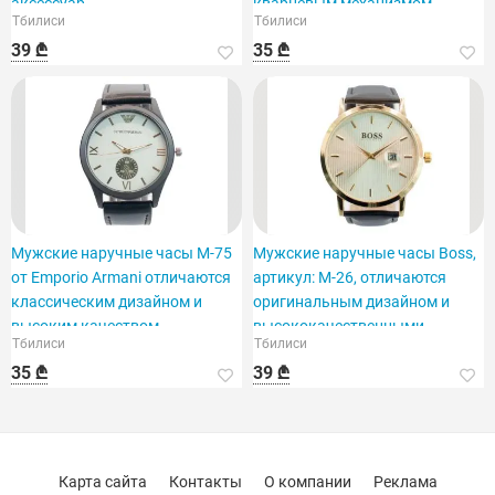
аксессуар.
кварцевым механизмом.
Тбилиси
Тбилиси
39 ₾
35 ₾
Мужские наручные часы M-75
Мужские наручные часы Boss,
от Emporio Armani отличаются
артикул: M-26, отличаются
классическим дизайном и
оригинальным дизайном и
высоким качеством.
высококачественными
Тбилиси
Тбилиси
материалами.
35 ₾
39 ₾
Карта сайта
Контакты
О компании
Реклама