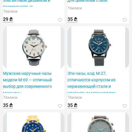
элегантным дизайном и
для ценителей стиля.
возможностью
Тбилиси
Тбилиси
персонализации.
29 ₾
35 ₾
Мужские наручные часы
Эти часы, код: M-27,
модели M-69 — отличный
отличаются корпусом из
выбор для современного
нержавеющей стали и
мужчины.
кварцевым механизмом.
Тбилиси
Тбилиси
35 ₾
35 ₾