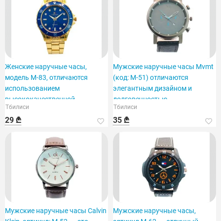
Женские наручные часы,
Мужские наручные часы Mvmt
модель M-83, отличаются
(код: M-51) отличаются
использованием
элегантным дизайном и
высококачественной
долговечностью.
Тбилиси
Тбилиси
нержавеющей стали.
29 ₾
35 ₾
Мужские наручные часы Calvin
Мужские наручные часы,