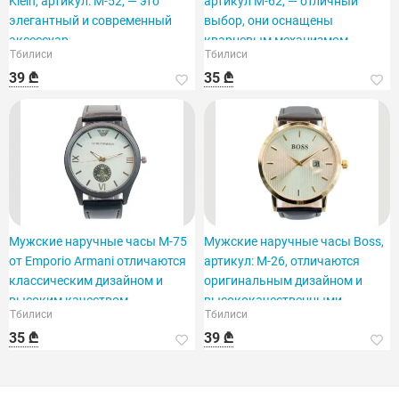
Klein, артикул: M-52, — это
артикул M-62, — отличный
элегантный и современный
выбор, они оснащены
аксессуар.
кварцевым механизмом.
Тбилиси
Тбилиси
39 ₾
35 ₾
Мужские наручные часы M-75
Мужские наручные часы Boss,
от Emporio Armani отличаются
артикул: M-26, отличаются
классическим дизайном и
оригинальным дизайном и
высоким качеством.
высококачественными
Тбилиси
Тбилиси
материалами.
35 ₾
39 ₾