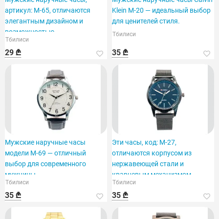
артикул: M-65, отличаются
Klein M-20 — идеальный выбор
элегантным дизайном и
для ценителей стиля.
возможностью
Тбилиси
Тбилиси
персонализации.
29 ₾
35 ₾
Мужские наручные часы
Эти часы, код: M-27,
модели M-69 — отличный
отличаются корпусом из
выбор для современного
нержавеющей стали и
мужчины.
кварцевым механизмом.
Тбилиси
Тбилиси
35 ₾
35 ₾