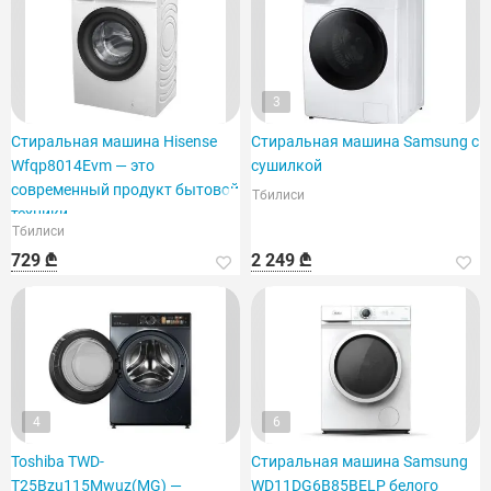
3
Стиральная машина Hisense
Стиральная машина Samsung с
Wfqp8014Evm — это
сушилкой
современный продукт бытовой
Тбилиси
техники.
Тбилиси
729 ₾
2 249 ₾
4
6
Toshiba TWD-
Стиральная машина Samsung
T25Bzu115Mwuz(MG) —
WD11DG6B85BELP белого