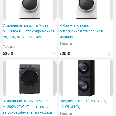
Стиральная машина Midea
Midea — это новая,
MF100W60 — это современная
современная стиральная
модель, отличающаяся
машина.
высоким качеством и
Тбилиси
Тбилиси
функционалом.
620 ₾
700 ₾
Стиральная машина Midea
Продается новый, со склада,
Mf200W90Wb/T — это новая,
LG Wt1310Yj.
высокоэффективная модель.
Тбилиси