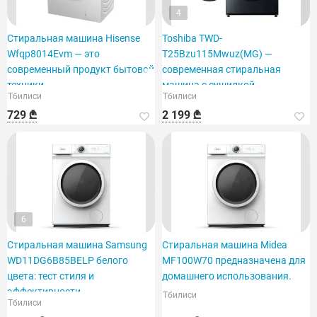
4
Стиральная машина Hisense
Toshiba TWD-
Wfqp8014Evm — это
T25Bzu115Mwuz(MG) —
современный продукт бытовой
современная стиральная
техники.
машина с сушилкой.
Тбилиси
Тбилиси
729 ₾
2 199 ₾
6
Стиральная машина Samsung
Стиральная машина Midea
WD11DG6B85BELP белого
MF100W70 предназначена для
цвета: тест стиля и
домашнего использования.
эффективности.
Тбилиси
Тбилиси