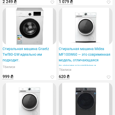
2 249 ₾
1 079 ₾
Стиральная машина Graetz
Стиральная машина Midea
Twf80-GW идеально им
MF100W60 — это современная
подходит.
модель, отличающаяся
высоким качеством и
Тбилиси
Тбилиси
функционалом.
999 ₾
620 ₾