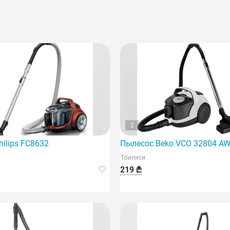
2
 технологиями Intel.
ilips FC8632
Пылесос Beko VCO 32804 A
Тбилиси
219 ₾