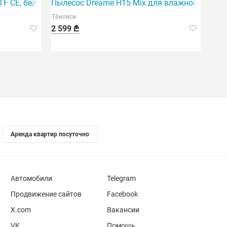
омашних условиях.
ощный робот-пылесос.
TF CE, белый
Пылесос Dreame H15 Mix для влажной и сухой
Тбилиси
2 599 ₾
Аренда квартир посуточно
Автомобили
Telegram
Продвижение сайтов
Facebook
X.com
Вакансии
VK
Помощь