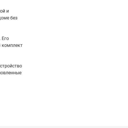
ой и
доме без
 Его
В комплект
Устройство
новленные