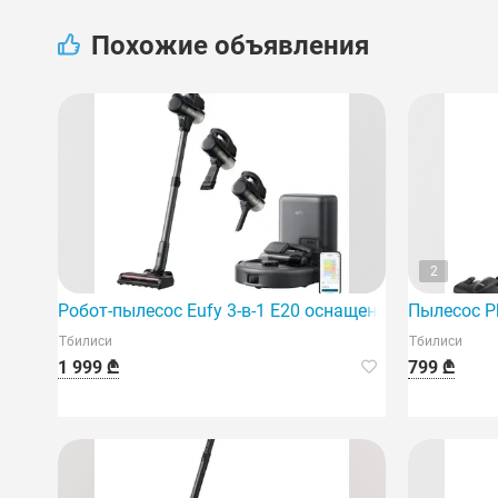
Похожие объявления
2
Робот-пылесос Eufy 3-в-1 E20 оснащен современными
Пылесос Ph
Тбилиси
Тбилиси
1 999 ₾
799 ₾