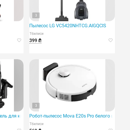
3
Пылесос LG VC5420NHTCG.AIGQCIS
Тбилиси
399 ₾
3
многофункциональный пылесос.
ль для ковров Dreame N10 — это инновационное решение д
Робот-пылесос Mova E20s Pro белого цвета (
Тбилиси