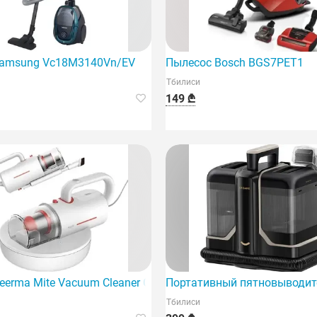
Samsung Vc18M3140Vn/EV
Пылесос Bosch BGS7PET1
Тбилиси
149 ₾
eerma Mite Vacuum Cleaner CM1300W — это современный 
Портативный пятновыводите
Тбилиси