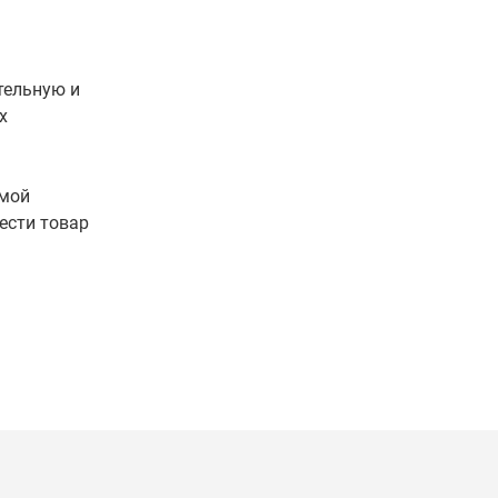
тельную и
х
имой
ести товар