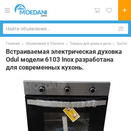
Главная
Объявления в Тбилиси
Товары для дома и дачи
Бытовая
Встраиваемая электрическая духовка
Odul модели 6103 Inox разработана
для современных кухонь.