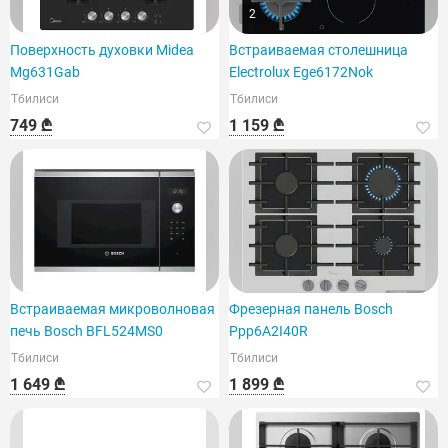
2
Поверхность духовки Midea
Встраиваемая столешница
Mg631Gab
Electrolux Ege6172Nok
Тбилиси
Тбилиси
749 ₾
1 159 ₾
Встраиваемая микроволновая
Фрезерная панель Bosch
печь Bosch BFL524MS0
Ppp6A2I40R
Тбилиси
Тбилиси
1 649 ₾
1 899 ₾