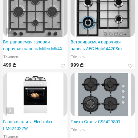
2
Встраиваемая газовая
Встраиваемая варочная
варочная панель Millen Mh4Xr
панель AEG Hgb64420Sm
Тбилиси
Тбилиси
499 ₾
999 ₾
3
Газовая плита Electrolux
Плита Graetz CS5429S01
LM624022W
Тбилиси
Тбилиси