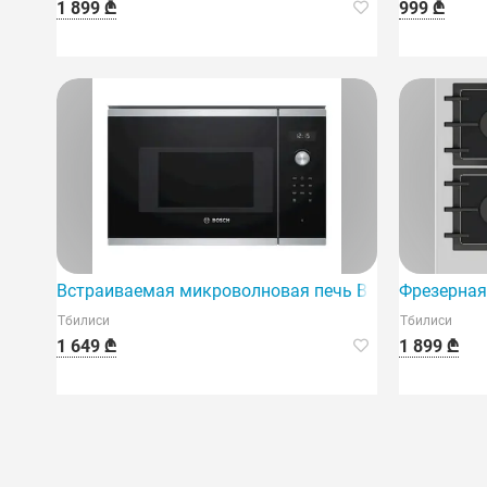
1 899 ₾
999 ₾
Встраиваемая микроволновая печь Bosch BFL524M
Фрезерная
Тбилиси
Тбилиси
1 649 ₾
1 899 ₾