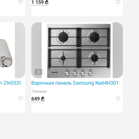
1 159 ₾
2
n Zln0535
Варочная панель Samsung Na64H3010As/WT
Тбилиси
649 ₾