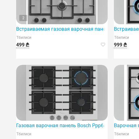
2
Встраиваемая газовая варочная панель Millen Mh4X
Встраивае
Тбилиси
Тбилиси
499 ₾
999 ₾
Газовая варочная панель Bosch Ppp6A2I40R, выпуск
Варочная 
Тбилиси
Тбилиси