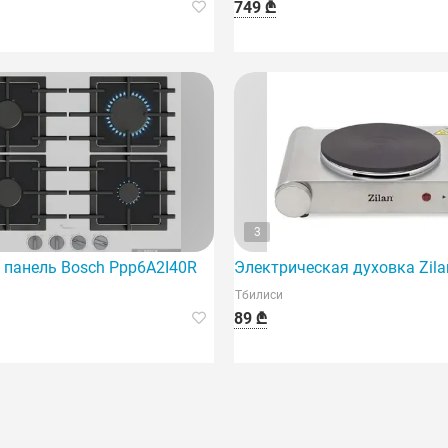
749 ₾
3
S0
 панель Bosch Ppp6A2I40R
Электрическая духовка Zila
Тбилиси
89 ₾