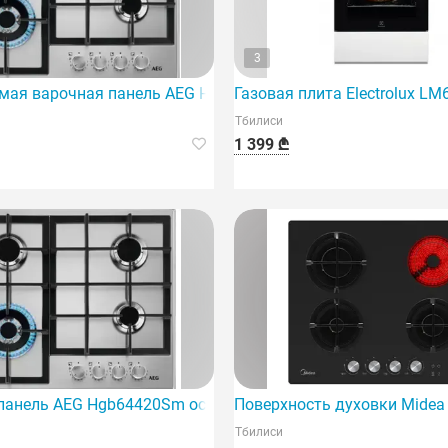
3
r
мая варочная панель AEG Hgb64420Sm
Газовая плита Electrolux L
Тбилиси
1 399 ₾
аемая в рамках серии |6, представляет собой современную
панель AEG Hgb64420Sm оснащена высококачественной га
Поверхность духовки Mide
Тбилиси