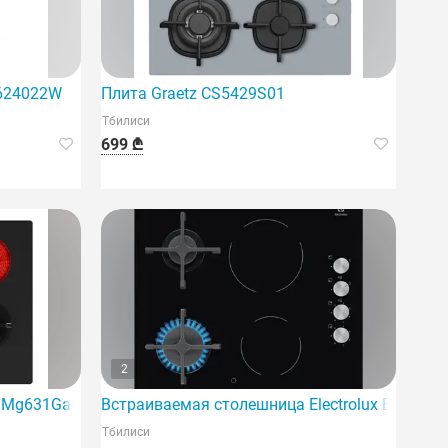
M624022W
Плита Graetz CS5429S01
Тбилиси
699 ₾
2
 модель.
зовой системой и четырьмя конфорками.
a Mg631Gab
Встраиваемая столешница Electrolux Ege6172
Тбилиси