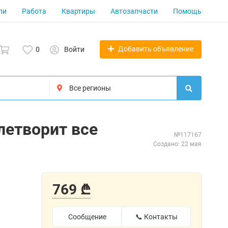
ли
Работа
Квартиры
Автозапчасти
Помощь
Добавить объявление
0
Войти
влетворит все
№117167
Создано: 22 мая
769 ₾
Сообщение
📞 Контакты