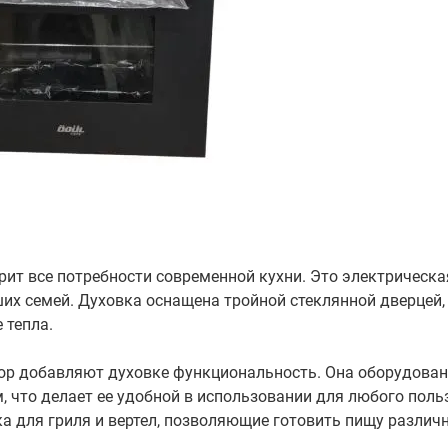
орит все потребности современной кухни. Это электрическ
их семей. Духовка оснащена тройной стеклянной дверцей,
 тепла.
ор добавляют духовке функциональность. Она оборудова
 что делает ее удобной в использовании для любого польз
ка для гриля и вертел, позволяющие готовить пищу разли