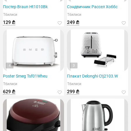
Постер Braun Ht1010Bk
Сэндвичник Рассел Хоббс
Тбилиси
Тбилиси
129 ₾
249 ₾
4
3
Poster Smeg Tsf01Wheu
Плакат Delonghi Ctj2103.W
Тбилиси
Тбилиси
629 ₾
299 ₾