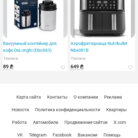
4
Вакуумный контейнер для
Аэрофритюрница Nutribullet
кофе DeLonghi (Dlsc063)
Nba081B
Тбилиси
Тбилиси
89 ₾
649 ₾
Карта сайта
Контакты
О компании
Реклама
Новости
Политика конфиденциальности
Квартиры
Работа
Автомобили
Продвижение сайтов
X.com
VK
Telegram
Facebook
Вакансии
Помощь