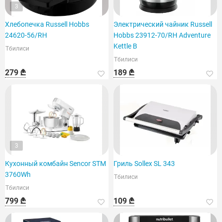
3
Хлебопечка Russell Hobbs
Электрический чайник Russell
24620-56/RH
Hobbs 23912-70/RH Adventure
Kettle B
Тбилиси
Тбилиси
279 ₾
189 ₾
3
Кухонный комбайн Sencor STM
Гриль Sollex SL 343
3760Wh
Тбилиси
Тбилиси
799 ₾
109 ₾