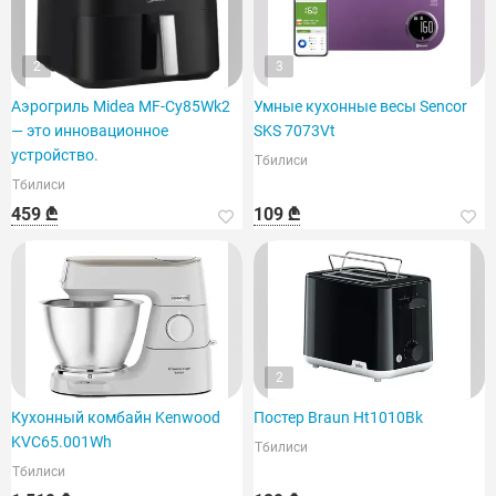
2
3
Аэрогриль Midea MF-Cy85Wk2
Умные кухонные весы Sencor
— это инновационное
SKS 7073Vt
устройство.
Тбилиси
Тбилиси
459 ₾
109 ₾
2
Кухонный комбайн Kenwood
Постер Braun Ht1010Bk
KVC65.001Wh
Тбилиси
Тбилиси