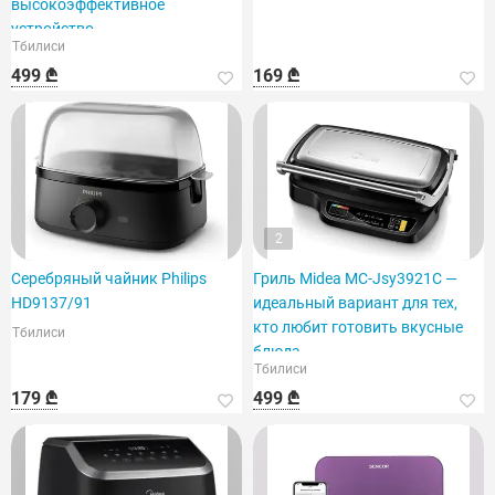
высокоэффективное
устройство.
Тбилиси
499 ₾
169 ₾
2
Серебряный чайник Philips
Гриль Midea MC-Jsy3921C —
HD9137/91
идеальный вариант для тех,
кто любит готовить вкусные
Тбилиси
блюда.
Тбилиси
179 ₾
499 ₾