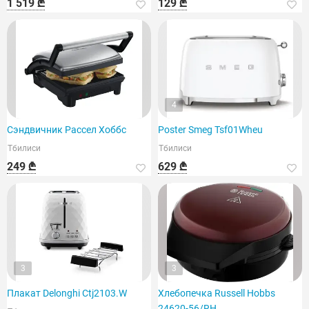
1 519 ₾
129 ₾
4
Сэндвичник Рассел Хоббс
Poster Smeg Tsf01Wheu
Тбилиси
Тбилиси
249 ₾
629 ₾
3
3
Плакат Delonghi Ctj2103.W
Хлебопечка Russell Hobbs
24620-56/RH