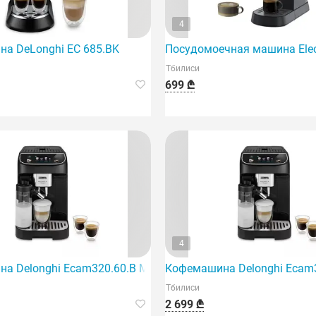
4
а DeLonghi EC 685.BK
Посудомоечная машина Elect
Тбилиси
699 ₾
4
а Delonghi Ecam320.60.B Magnifica Plus отличается элег
Кофемашина Delonghi Ecam32
Тбилиси
2 699 ₾