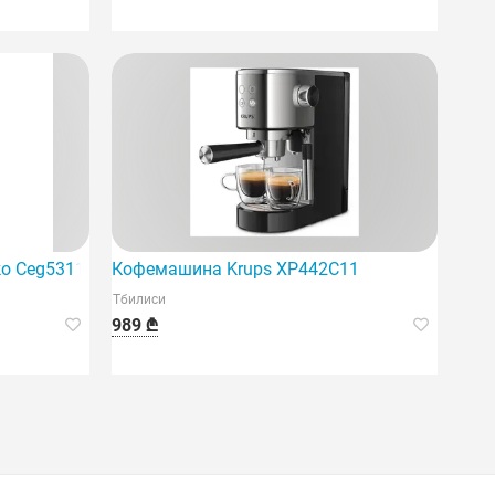
o Ceg5311X
Кофемашина Krups XP442C11
Тбилиси
989 ₾