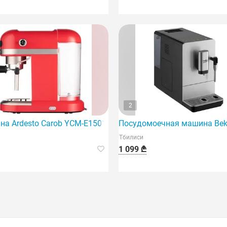
2
нная эспрессо-машина мощностью 1450 Вт.
а Ardesto Carob YCM-E1501
Посудомоечная машина Bek
Тбилиси
1 099 ₾