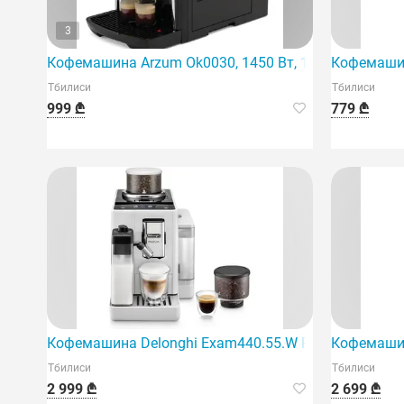
3
Кофемашина Arzum Ok0030, 1450 Вт, 1,8 л, черная.
Кофемашин
Тбилиси
Тбилиси
999 ₾
779 ₾
Кофемашина Delonghi Exam440.55.W Rivelia
Кофемашин
Тбилиси
Тбилиси
2 999 ₾
2 699 ₾