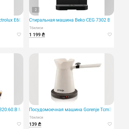
2
rolux E6Ec1-6Bst, черная.
Стиральная машина Beko CEG 7302 B
Тбилиси
1 199 ₾
антным черным дизайном.
0.60.B Magnifica Plus
Посудомоечная машина Gorenje Tcm350W
Тбилиси
139 ₾