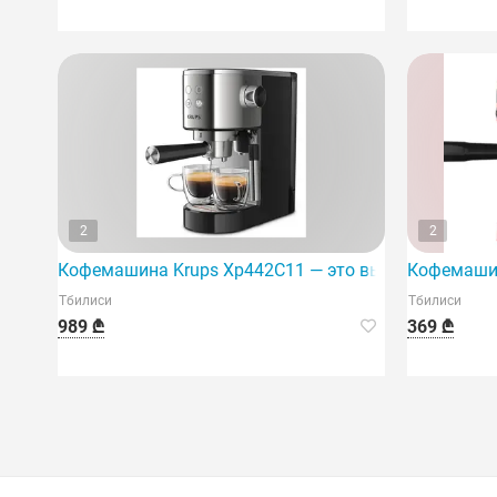
2
2
Кофемашина Krups Xp442C11 — это высококачестве
Кофемашин
Тбилиси
Тбилиси
989 ₾
369 ₾