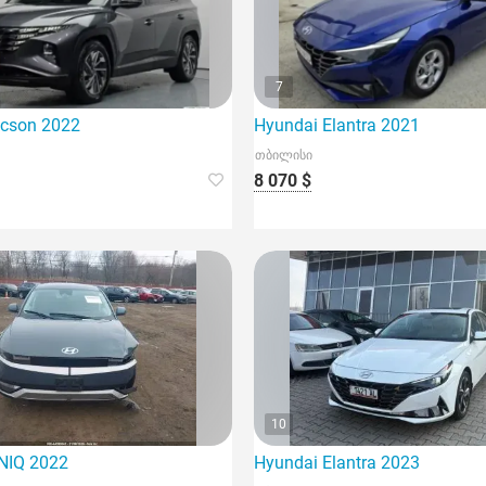
7
ucson 2022
Hyundai Elantra 2021
თბილისი
8 070 $
10
NIQ 2022
Hyundai Elantra 2023