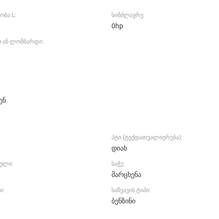
ობა L:
სიმძლავრე:
0hp
ო ან ლომბარდი:
ენ
პტი (ტექდათვალიერება):
დიახ
ეული:
საჭე:
მარცხენა
ი:
საწვავის ტიპი:
ბენზინი