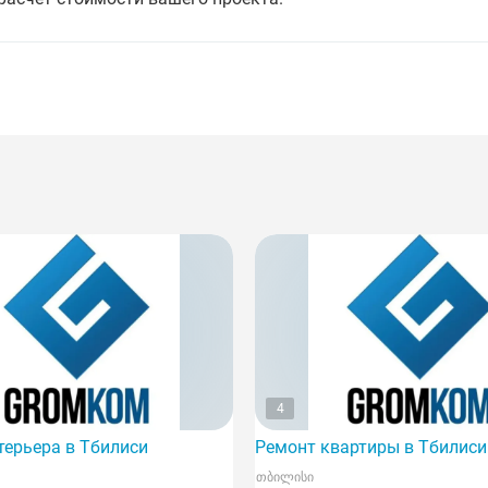
4
терьера в Тбилиси
Ремонт квартиры в Тбилиси
თბილისი