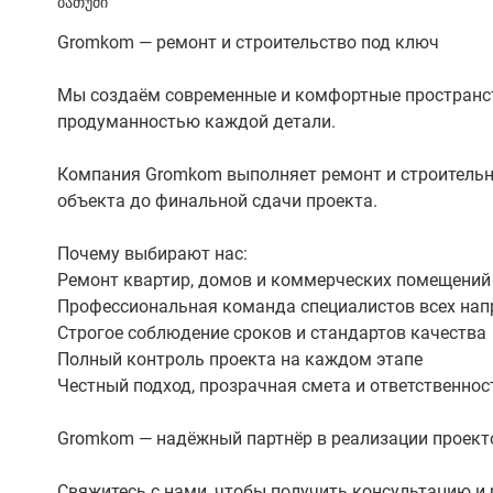
ბათუმი
Gromkom — ремонт и строительство под ключ
Мы создаём современные и комфортные пространств
продуманностью каждой детали.
Компания Gromkom выполняет ремонт и строительны
объекта до финальной сдачи проекта.
Почему выбирают нас:
Ремонт квартир, домов и коммерческих помещений
Профессиональная команда специалистов всех нап
Строгое соблюдение сроков и стандартов качества
Полный контроль проекта на каждом этапе
Честный подход, прозрачная смета и ответственнос
Gromkom — надёжный партнёр в реализации проект
Свяжитесь с нами, чтобы получить консультацию и 