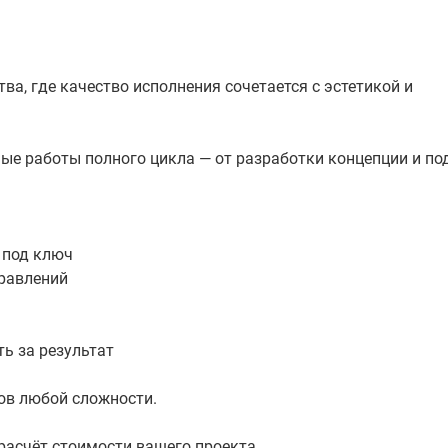
а, где качество исполнения сочетается с эстетикой и
е работы полного цикла — от разработки концепции и по
 под ключ
равлений
ть за результат
ов любой сложности.
расчёт стоимости вашего проекта.