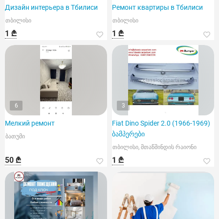
Дизайн интерьера в Тбилиси
Ремонт квартиры в Тбилиси
თბილისი
თბილისი
1 ₾
1 ₾
6
3
Мелкий ремонт
Fiat Dino Spider 2.0 (1966-1969)
ბამპერები
ბათუმი
თბილისი, მთაწმინდის რაიონი
50 ₾
1 ₾