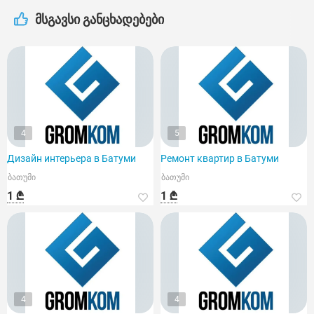
მსგავსი განცხადებები
4
5
Дизайн интерьера в Батуми
Ремонт квартир в Батуми
ბათუმი
ბათუმი
1 ₾
1 ₾
4
4