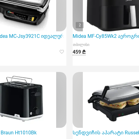
2
ea MC-Jsy3921C იდეალურ ვარიანტს წარმოადგენს მათთვი
Midea MF-Cy85Wk2 აეროგრ
თბილისი
459 ₾
Braun Ht1010Bk
Სენდვიჩის აპარატი Russel