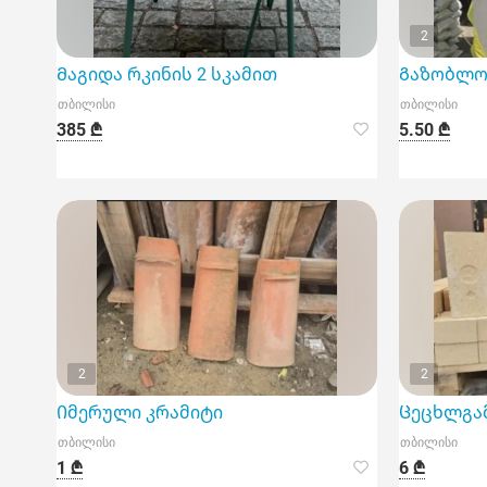
2
Მაგიდა რკინის 2 სკამით
Გაზობლო
თბილისი
თბილისი
385 ₾
5.50 ₾
2
2
Იმერული კრამიტი
Ცეცხლგა
თბილისი
თბილისი
1 ₾
6 ₾