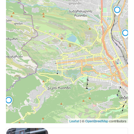
Leaflet
| ©
OpenStreetMap
contributors