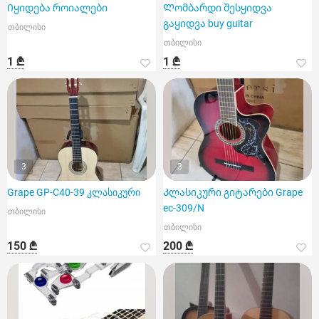
Იყიდება როიალები
Ლომბარდი შესყიდვა
გაყიდვა buy guitar
თბილისი
თბილისი
1 ₾
1 ₾
3
3
Grape GP-C40-39 კლასიკური
Კლასიკური გიტარები Grape
ec-309/N
თბილისი
თბილისი
150 ₾
200 ₾