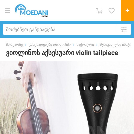
მთავარზე
განცხადებები თბილისში
საქონელი
მუსიკალური ინსტრუ
ვიოლინოს აქსესუარი violin tailpiece