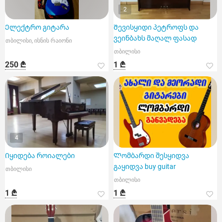
2
Ელექტრო გიტარა
Შევისყიდი პეტროფს და
ვეინბახს მაღალ ფასად
თბილისი, ისნის რაიონი
თბილისი
250 ₾
1 ₾
4
Იყიდება როიალები
Ლომბარდი შესყიდვა
გაყიდვა buy guitar
თბილისი
თბილისი
1 ₾
1 ₾