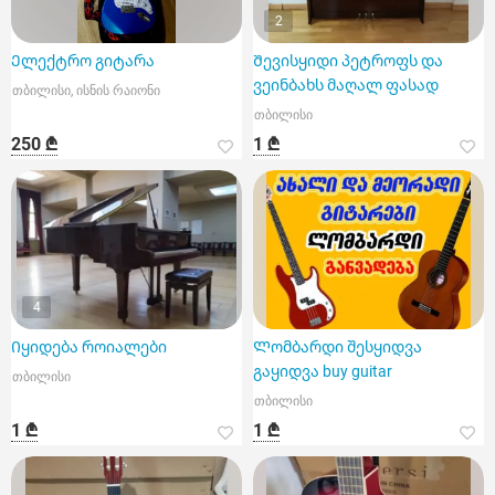
2
Ელექტრო გიტარა
Შევისყიდი პეტროფს და
ვეინბახს მაღალ ფასად
თბილისი, ისნის რაიონი
თბილისი
250 ₾
1 ₾
4
Იყიდება როიალები
Ლომბარდი შესყიდვა
გაყიდვა buy guitar
თბილისი
თბილისი
1 ₾
1 ₾