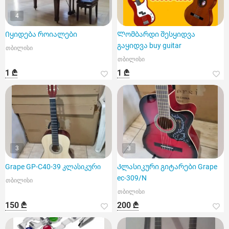
4
Იყიდება როიალები
Ლომბარდი შესყიდვა
გაყიდვა buy guitar
თბილისი
თბილისი
1 ₾
1 ₾
3
3
Grape GP-C40-39 კლასიკური
Კლასიკური გიტარები Grape
ec-309/N
თბილისი
თბილისი
150 ₾
200 ₾