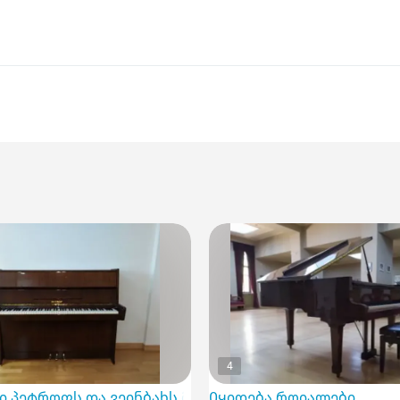
4
ი პეტროფს და ვეინბახს მაღალ ფასად
Იყიდება როიალები