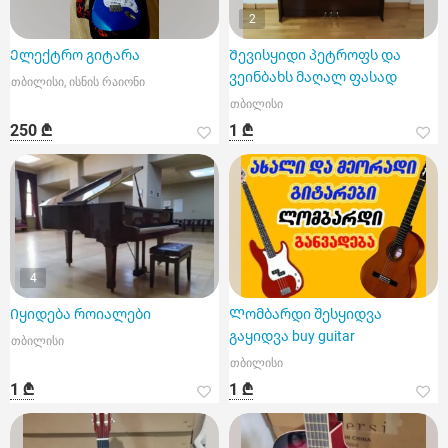
2
Ელექტრო გიტარა
Შევისყიდი პეტროფს და
ვეინბახს მაღალ ფასად
თბილისი, ისნის რაიონი
თბილისი
250 ₾
1 ₾
4
Იყიდება როიალები
Ლომბარდი შესყიდვა
გაყიდვა buy guitar
თბილისი
თბილისი
1 ₾
1 ₾