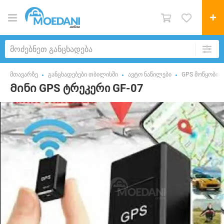
მთავარზე
განცხადებები თბილისში
ავტო ნაწილები
GPS მოწყობილ
Მინი GPS ტრეკერი GF-07