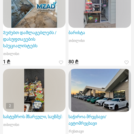
Ვეძებთ დამლაგებლებს /
ბარისტა
დასუფთავების
თბილისი
სპეციალისტებს
თბილისი
1 ₾
80 ₾
2
სასტუმროს მზარეული, საუზმეზე
საჭიროა მრეცხავი/
ავტომრეცხავი
თბილისი
რუსთავი