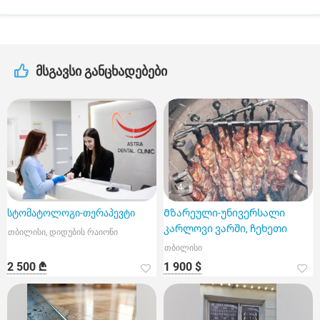
მსგავსი განცხადებები
4
სტომატოლოგი-თერაპევტი
Მზარეული-უნივერსალი
კარლოვი ვარში, ჩეხეთი
თბილისი, დიდუბის რაიონი
თბილისი
2 500 ₾
1 900 $