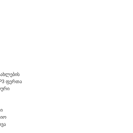
ნახლების
-P3 ფერთა
ლური
ლი
დიო
დვა