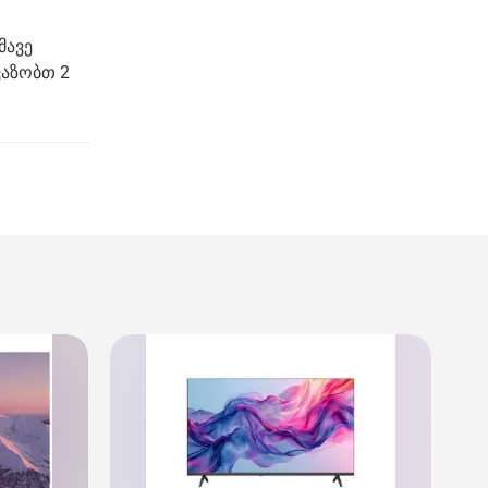
მავე
ვაზობთ 2