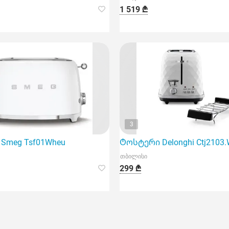
1 519 ₾
3
Smeg Tsf01Wheu
Ტოსტერი Delonghi Ctj2103
თბილისი
299 ₾