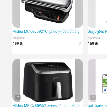
Midea MC-Jsy3921C გრილი წარმოადგენს მრავალ
Მიქსერი Ph
თბილისი
თბილისი
499 ₾
169 ₾
2
3
Midea MF-Cy85Wk2 აეროგრილი არის ინოვაციური 
Სამზარეულ