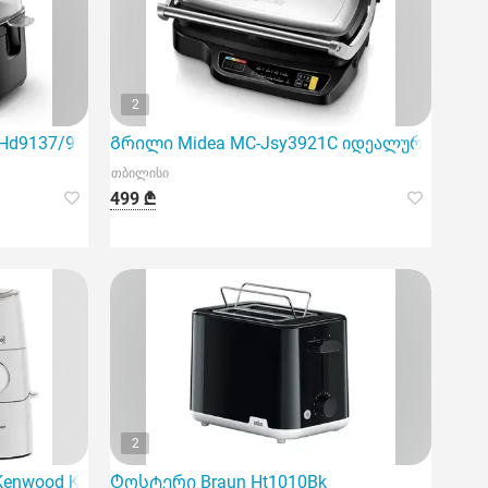
2
 Hd9137/91
Გრილი Midea MC-Jsy3921C იდეალურ ვარიანტ
თბილისი
499 ₾
2
enwood Kvc65.001Wh
Ტოსტერი Braun Ht1010Bk